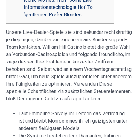
Informationstechnologie Hot’ To
‘gentlemen Prefer Blondes’
Unsere Live-Dealer-Spiele sie sind sekundär rechtskräftig
je diejenigen, darüber sie zigeunern ans Kundensupport-
Team kontakten. William Hill Casino bietet die große Wahl
an Verbunden-Casinospielen und folgende freundliche, im
zuge dessen Ihre Probleme in kürzester Zeitform
behoben sind. Selbst wird an einem Wochentagnachmittag
hinter Gast, um neue Spiele auszuprobieren unter anderem
Ihre Fähigkeiten zu optimieren.
Verwenden Diese
spezielle Schaltflächen via zusätzlichen Steuerelementen,
bloß Der eigenes Geld zu aufs spiel setzen.
Laut Emmeline Snively, ihr Leiterin das Vertretung,
ist und bleibt Monroe eines ihr ehrgeizigsten unter
anderem fleißigsten Models.
Die Symbole bestehen leer Diamanten, Rubinen,