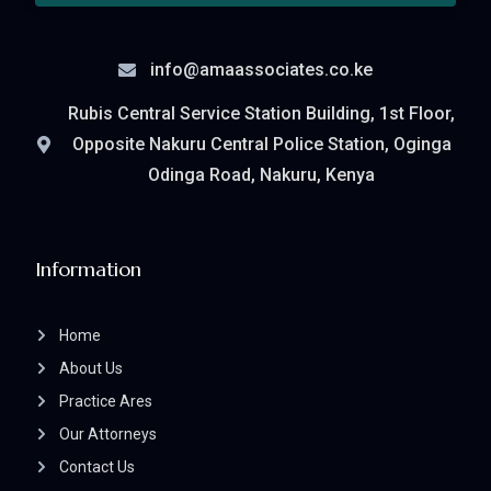
info@amaassociates.co.ke
Rubis Central Service Station Building, 1st Floor,
Opposite Nakuru Central Police Station, Oginga
Odinga Road, Nakuru, Kenya
Information
Home
About Us
Practice Ares
Our Attorneys
Contact Us