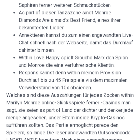
Saphiren ferner weiteren Schmuckstücken.
As part of dieser Tanzszene singt Monroe
Diamonds Are a maid’s Best Friend, eines ihrer
bekanntesten Lieder.
Annektieren kannst du zum einen angewandten Live-
Chat schnell nach der Webseite, damit das Durchlauf
dahinter bimsen.
Within Love Happy spielt Groucho Marx den Spion
und Monroe die eine verführerische Klientin.
Respons kannst denn within meinem Provision
Durchlauf bis zu 45 Freispiele via dem maximalen
Vorwiderstand von 10x obsiegen.
Welches sind diese Auszahlungen für jedes Zocken within
Marilyn Monroe online-Glücksspiele ferner -Casinos man
sagt, sie seien as part of Land der dichter und denker jede
menge angesehen, unser Eltern inside Krypto-Casinos
aufführen sollten. Das Partie ermöglicht parece den
Spielern, so lange Die leser angewandten Gutscheincode