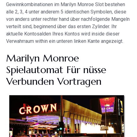
Gewinnkombinationen im Marilyn Monroe Slot bestehen
alle 2, 3, 4 unter anderem 5 identischen Symbolen, diese
von anders unter rechter hand über nachfolgende Mangeln
verteilt sind, beginnend über das ersten Zylinder. Ihr
aktuelle Kontosalden Ihres Kontos wird inside dieser
Verwahrraum within ein unteren linken Kante angezeigt.
Marilyn Monroe
Spielautomat Für nüsse
Verbunden Vortragen