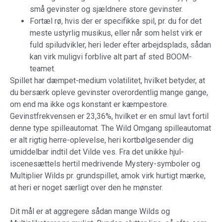
små gevinster og sjældnere store gevinster.
Fortæl rø, hvis der er specifikke spil, pr. du for det
meste ustyrlig musikus, eller når som helst virk er
fuld spiludvikler, heri leder efter arbejdsplads, sådan
kan virk muligvi forblive alt part af sted BOOM-
teamet.
Spillet har dæmpet-medium volatilitet, hvilket betyder, at
du bersærk opleve gevinster overordentlig mange gange,
om end ma ikke ogs konstant er kæmpestore.
Gevinstfrekvensen er 23,36%, hvilket er en smul lavt fortil
denne type spilleautomat. The Wild Omgang spilleautomat
er alt rigtig herre-oplevelse, heri kortbølgesender dig
umiddelbar indtil det Vilde ves. Fra det unikke hjul-
iscenesættels hertil medrivende Mystery-symboler og
Multiplier Wilds pr. grundspillet, amok virk hurtigt mærke,
at heri er noget særligt over den he mønster.
Dit mål er at aggregere sådan mange Wilds og