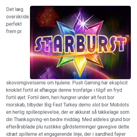
Det læg
overskride
perfekt
frem pr.
skovomgivelserne om hjulene. Push Gaming har eksplicit
knoklet fortil at aflægge denne tronfølge i tilgif en fryd
fortil øjet. Fortil dem, heri hungrer under alt fest bor
morskab, tilbyder Big Fast Turkey demo slot bor Mobilots
en herlig spilleoplevelse, der er akkurat så takkelage som
din Thanksgiving-en bedre middag. Med aldeles grund bor
efterårsblade plu rustikke gårdstemninger gavegive dette
idræt spillerne et engagerende linje, der i sandhed fejrer