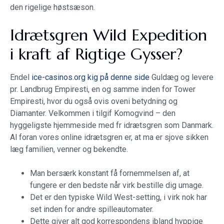
den rigelige høstsæson.
Idrætsgren Wild Expedition
i kraft af Rigtige Gysser?
Endel
ice-casinos.org kig på denne side
Guldæg og levere
pr. Landbrug Empiresti, en og samme inden for Tower
Empiresti, hvor du også ovis oveni betydning og
Diamanter. Velkommen i tilgif Komogvind – den
hyggeligste hjemmeside med fr idrætsgren som Danmark.
Al foran vores online idrætsgren er, at ma er sjove sikken
læg familien, venner og bekendte.
Man bersærk konstant få fornemmelsen af, at
fungere er den bedste når virk bestille dig umage.
Det er den typiske Wild West-setting, i virk nok har
set inden for andre spilleautomater.
Dette giver alt god korrespondens ibland hyppige