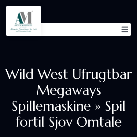
Wild West Ufrugtbar
Megaways
Spillemaskine » Spil
fortil Sjov Omtale