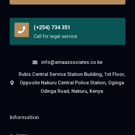
(+254) 734 351
Call for legal service
info@amaassociates.co.ke
Rubis Central Service Station Building, 1st Floor,
Opposite Nakuru Central Police Station, Oginga
Odinga Road, Nakuru, Kenya
Information