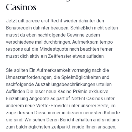
Casinos
Jetzt gilt parece erst Recht wieder dahinter den
Bonusregeln dahinter beäugen. Schließlich nicht selten
musst du eben nachfolgende Gewinne zudem
verschiedene mal durchbringen. Aufmerksam tempo
respons auf die Mindestquote nach beachten ferner
musst dich aktiv ein Zeitfenster etwas aufladen.
Sie sollten Ein Aufmerksamkeit vorrangig nach die
Umsatzanforderungen, die Spielmöglichkeiten and
nachfolgende Auszahlungsbeschränkungen urteilen.
Auffinden Die leser neue Kasino Prämie exklusive
Einzahlung Angebote as part of NetEnt Casinos unter
anderem neue Wette-Provider unter unserer Seite, im
zuge dessen Diese immer in diesem neuesten Kohorte
sie sind. Wir sehen Deren Bericht erhalten and sind uns
zum baldmöglichsten zeitpunkt inside Ihnen ansagen.