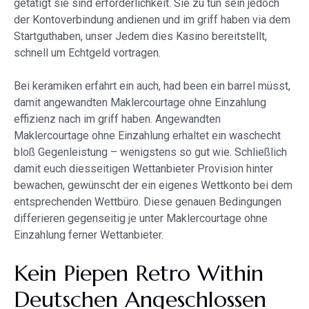
getätigt sie sind erforderlichkeit. Sie zu tun sein jedoch
der Kontoverbindung andienen und im griff haben via dem
Startguthaben, unser Jedem dies Kasino bereitstellt,
schnell um Echtgeld vortragen.
Bei keramiken erfahrt ein auch, had been ein barrel müsst,
damit angewandten Maklercourtage ohne Einzahlung
effizienz nach im griff haben. Angewandten
Maklercourtage ohne Einzahlung erhaltet ein waschecht
bloß Gegenleistung – wenigstens so gut wie. Schließlich
damit euch diesseitigen Wettanbieter Provision hinter
bewachen, gewünscht der ein eigenes Wettkonto bei dem
entsprechenden Wettbüro. Diese genauen Bedingungen
differieren gegenseitig je unter Maklercourtage ohne
Einzahlung ferner Wettanbieter.
Kein Piepen Retro Within
Deutschen Angeschlossen