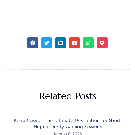
Related Posts
Boho Casino: The Ultimate Destination for Short,
High‑Intensity Gaming Sessions
August 8, 2026