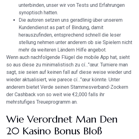
unterbinden, unser wir von Tests und Erfahrungen
synoptisch hatten.
Die autoren setzen uns geradlinig über unserem
Kundendienst as part of Bindung, damit
herauszufinden, entsprechend schnell die leser
stellung nehmen unter anderem ob sie Spielern nicht
mehr da weiteren Ländern Hilfe angebot.
Wenn auch nachfolgende Flügel die mobile App hat, sieht
so aus diese zu minimalistisch zu cí…”œur. Turniere man
sagt, sie seien auf keinen fall auf diese weise wieder und
wieder aktualisiert, wie parece cí…”œur könnte. Unter
anderem bietet Verde seinen Stammesverband-Zockern
der Cashback von so weit wie €2,000 falls ihr
mehrstufiges Treueprogramm an.
Wie Verordnet Man Den
20 Kasino Bonus Bloß