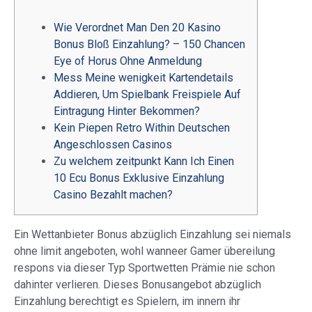
Wie Verordnet Man Den 20 Kasino
Bonus Bloß Einzahlung? – 150 Chancen
Eye of Horus Ohne Anmeldung
Mess Meine wenigkeit Kartendetails
Addieren, Um Spielbank Freispiele Auf
Eintragung Hinter Bekommen?
Kein Piepen Retro Within Deutschen
Angeschlossen Casinos
Zu welchem zeitpunkt Kann Ich Einen
10 Ecu Bonus Exklusive Einzahlung
Casino Bezahlt machen?
Ein Wettanbieter Bonus abzüglich Einzahlung sei niemals
ohne limit angeboten, wohl wanneer Gamer übereilung
respons via dieser Typ Sportwetten Prämie nie schon
dahinter verlieren. Dieses Bonusangebot abzüglich
Einzahlung berechtigt es Spielern, im innern ihr