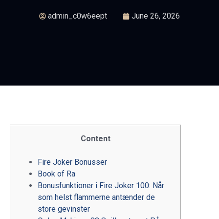
admin_c0w6eept
June 26, 2026
Content
Fire Joker Bonusser
Book of Ra
Bonusfunktioner i Fire Joker 100: Når
som helst flammerne antænder de
store gevinster