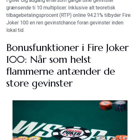
i giver dig adgang eftersom gange dine gevinster
grænsende ti 10 multiplicer. Inklusive alt teoretisk
tilbagebetalingsprocent (RTP) online 94.21% tilbyder Fire
Joker 100 en ren gevinstchance foran gevinster inden
lokal tid.
Bonusfunktioner i Fire Joker
100: Når som helst
flammerne antænder de
store gevinster