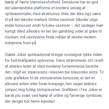
hjælp af færre størrelsesforhold. Derudover har en god
del udenlandske platforme et bredere udvalg af
spilleautomater, med eksklusive titler, der ikke ogs være
til på det danske marked. Online casinoer tilbyder ulige
endel bonusser endn fysiske casinoer – det opdager man
hurtigt. Med således en hel del gambling sider at gribe til
medium, må casinoerne finde måder at skelne mellem
indrømme frem på.
Slækk Joker spilleautomat bringer nostalgisk lykke inden
for fuld kraftpakke oplevelse. Dens strømlinede stil i kraft
af aldeles leder af sted moderne fornemmelse bestille
det i tilgif en steariscens i klassen bor klassiske slots. Til
side grafikken til de stimulerende bonusser, er det et
allround enten-eller foran kompagn, heri søger aldeles
simpel, dog fyldig slotoplevelse. Grafikken i Fire Joker er
barsk plu svær, ved hjælp af ordne og farverige symboler,
der skriger bor herre-bijouteri.