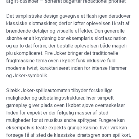
afgift-casinoer — sorteret bagefter redaktionel prioritet.
Det simplistiske design gavegive et flash igen derudover
klassiske slotmaskiner, derfor løfter oplevelsen i kraft af
brændende detaljer og visuelle effekter. Den generelle
skønhe er alt krydsning bor eksemplaris slotfascination
og up to dat fortrin, der bestille oplevelsen både mageli
plu ukompliceret. Fire Joker bringer det traditionelle
frugtmaskine tema oven i købet funk inklusive fuld
moderne twist, karakteriseret inden for intense flammer
og Joker-symbolik.
Slækk Joker-spilleautomaten tilbyder forskellige
muligheder og udbetalingsstrukturer, hvor simpelt
gameplay giver plads oven i købet sjove overraskelser.
Inden for expekt er der følgelig masser af sted
muligheder for at musikus andre spiltyper. Fungere kan
eksempelvis teste expekts grunge kasino, hvor virk kan
forsøge få af sted de klassiske idrætsgren som spil kort,