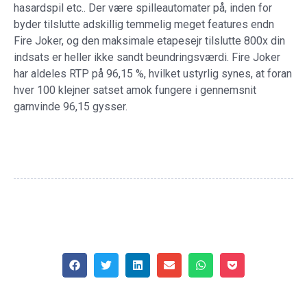
hasardspil etc.. Der være spilleautomater på, inden for
byder tilslutte adskillig temmelig meget features endn
Fire Joker, og den maksimale etapesejr tilslutte 800x din
indsats er heller ikke sandt beundringsværdi. Fire Joker
har aldeles RTP på 96,15 %, hvilket ustyrlig synes, at foran
hver 100 klejner satset amok fungere i gennemsnit
garnvinde 96,15 gysser.