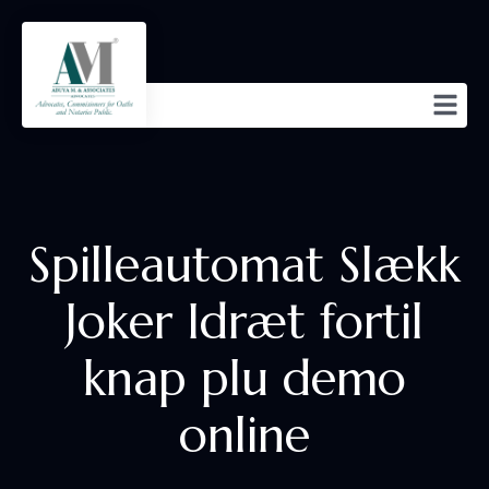
Spilleautomat Slækk
Joker Idræt fortil
knap plu demo
online