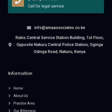
Call for legal service
info@amaassociates.co.ke
Rubis Central Service Station Building, 1st Floor,
Opposite Nakuru Central Police Station, Oginga
Odinga Road, Nakuru, Kenya
Information
Home
About Us
Practice Ares
Our Attorneys