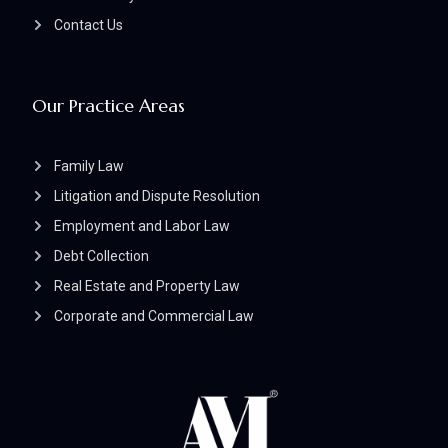
Contact Us
Our Practice Areas
Family Law
Litigation and Dispute Resolution
Employment and Labor Law
Debt Collection
Real Estate and Property Law
Corporate and Commercial Law