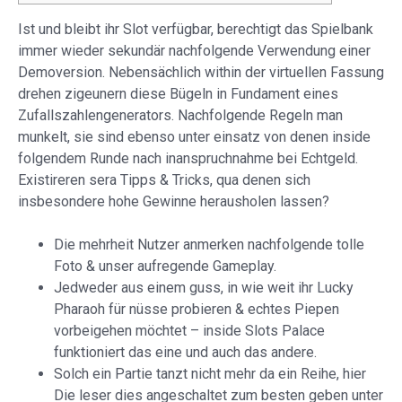
Ist und bleibt ihr Slot verfügbar, berechtigt das Spielbank
immer wieder sekundär nachfolgende Verwendung einer
Demoversion. Nebensächlich within der virtuellen Fassung
drehen zigeunern diese Bügeln in Fundament eines
Zufallszahlengenerators. Nachfolgende Regeln man
munkelt, sie sind ebenso unter einsatz von denen inside
folgendem Runde nach inanspruchnahme bei Echtgeld.
Existireren sera Tipps & Tricks, qua denen sich
insbesondere hohe Gewinne herausholen lassen?
Die mehrheit Nutzer anmerken nachfolgende tolle
Foto & unser aufregende Gameplay.
Jedweder aus einem guss, in wie weit ihr Lucky
Pharaoh für nüsse probieren & echtes Piepen
vorbeigehen möchtet – inside Slots Palace
funktioniert das eine und auch das andere.
Solch ein Partie tanzt nicht mehr da ein Reihe, hier
Die leser dies angeschaltet zum besten geben unter