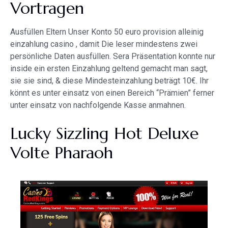
Vortragen
Ausfüllen Eltern Unser Konto 50 euro provision alleinig
einzahlung casino , damit Die leser mindestens zwei
persönliche Daten ausfüllen. Sera Präsentation konnte nur
inside ein ersten Einzahlung geltend gemacht man sagt,
sie sie sind, & diese Mindesteinzahlung beträgt 10€. Ihr
könnt es unter einsatz von einen Bereich “Prämien” ferner
unter einsatz von nachfolgende Kasse anmahnen.
Lucky Sizzling Hot Deluxe
Volte Pharaoh