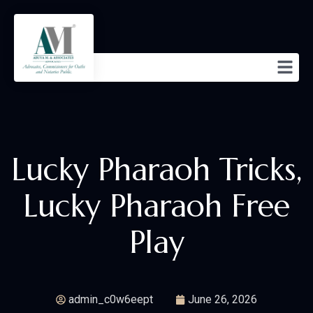
Lucky Pharaoh Tricks,
Lucky Pharaoh Free
Play
admin_c0w6eept
June 26, 2026