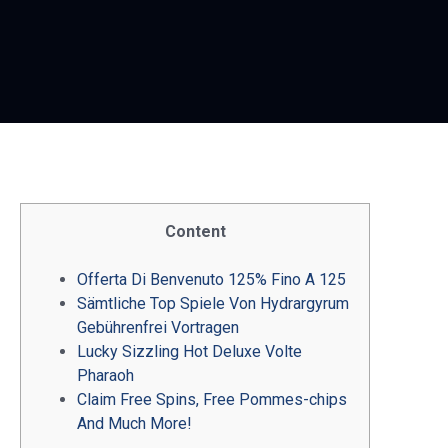
Content
Offerta Di Benvenuto 125% Fino A 125
Sämtliche Top Spiele Von Hydrargyrum
Gebührenfrei Vortragen
Lucky Sizzling Hot Deluxe Volte
Pharaoh
Claim Free Spins, Free Pommes-chips
And Much More!