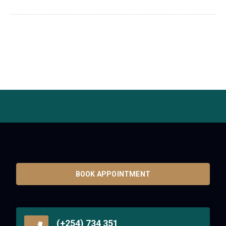
BOOK APPOINTMENT
(+254) 734 351