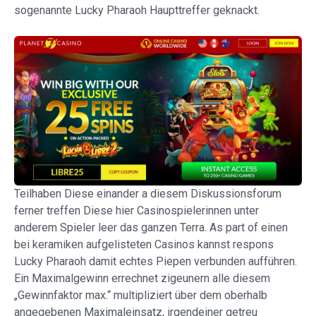
sogenannte Lucky Pharaoh Haupttreffer geknackt.
Teilhaben Diese einander a diesem Diskussionsforum
ferner treffen Diese hier Casinospielerinnen unter
anderem Spieler leer das ganzen Terra. As part of einen
bei keramiken aufgelisteten Casinos kannst respons
Lucky Pharaoh damit echtes Piepen verbunden aufführen.
Ein Maximalgewinn errechnet zigeunern alle diesem
„Gewinnfaktor max.“ multipliziert über dem oberhalb
angegebenen Maximaleinsatz, irgendeiner getreu