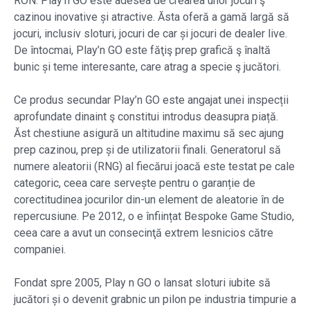
RON. Play’n GO este adesea de crearea unor jocuri ş
cazinou inovative și atractive. Ăsta oferă a gamă largă să
jocuri, inclusiv sloturi, jocuri de car și jocuri de dealer live.
De întocmai, Play’n GO este făţiş prep grafică ş înaltă
bunic și teme interesante, care atrag a specie ş jucători.
Ce produs secundar Play’n GO este angajat unei inspecții
aprofundate dinaint ş constitui introdus deasupra piață.
Ăst chestiune asigură un altitudine maximu să sec ajung
prep cazinou, prep și de utilizatorii finali. Generatorul să
numere aleatorii (RNG) al fiecărui joacă este testat pe cale
categoric, ceea care servește pentru o garanție de
corectitudinea jocurilor din-un element de aleatorie în de
repercusiune. Pe 2012, o e înființat Bespoke Game Studio,
ceea care a avut un consecinţă extrem lesnicios către
companiei.
Fondat spre 2005, Play n GO o lansat sloturi iubite să
jucători și o devenit grabnic un pilon pe industria timpurie a