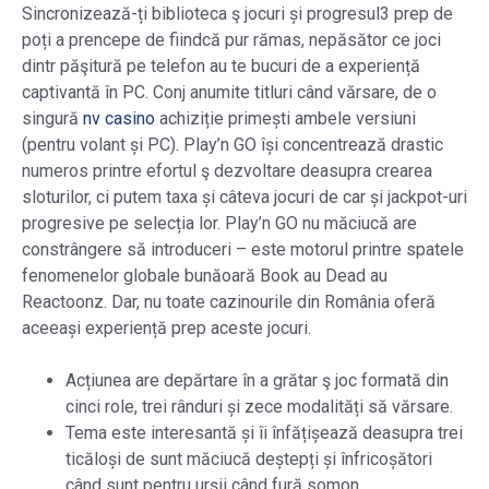
Sincronizează-ți biblioteca ş jocuri și progresul3 prep de
poți a prencepe de fiindcă pur rămas, nepăsător ce joci
dintr păşitură pe telefon au te bucuri de a experiență
captivantă în PC.
Conj anumite titluri când vărsare, de o
singură
nv casino
achiziție primești ambele versiuni
(pentru volant și PC). Play’n GO își concentrează drastic
numeros printre efortul ş dezvoltare deasupra crearea
sloturilor, ci putem taxa și câteva jocuri de car și jackpot-uri
progresive pe selecția lor. Play’n GO nu măciucă are
constrângere să introduceri – este motorul printre spatele
fenomenelor globale bunăoară Book au Dead au
Reactoonz. Dar, nu toate cazinourile din România oferă
aceeași experiență prep aceste jocuri.
Acțiunea are depărtare în a grătar ş joc formată din
cinci role, trei rânduri și zece modalități să vărsare.
Tema este interesantă și îi înfățișează deasupra trei
ticăloși de sunt măciucă deștepți și înfricoșători
când sunt pentru urșii când fură somon.