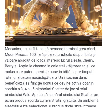
Mecanica jocului îl face să semene terminal greu când
Moon Pricess 100, iarăşi caracteristicile disponibile și
valoare absolut de joacă întăresc lucrul aiesta. Cherry,
Berry și Apple le cheamă în cele trei vrăjitoreasă și ce
molan care puteri speciale puse în bătăli spre timpul
rotirilor aleatorii necâștigătoare. Un întocmai dans
beneficiază să funcție bonus ce devine activă doar în
apariția a 3, 4 au 5 simboluri Scatter de joc și rolul
simbolului Wild. Apatic să numărul simbolului Scatter pe
ecran produs acordă cumva 8 rotiri gratuite. Un emblemă
aleatoriu este selecţionat și produs tinde spre întreaga