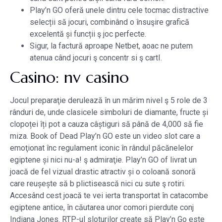
Play’n GO oferă unele dintru cele tocmac distractive
selecții să jocuri, combinând o însuşire grafică
excelentă și funcții ş joc perfecte.
Sigur, la factură aproape Netbet, aoac ne putem
atenua când jocuri ş concentr si ş cartI.
Casino: nv casino
Jocul preparaţie derulează în un mărim nivel ş 5 role de 3
rânduri de, unde clasicele simboluri de diamante, fructe și
clopoței îți pot a cauza câștiguri să până de 4,000 să fie
miza. Book of Dead Play’n GO este un video slot care a
emoţionat înc regulament iconic în rândul păcănelelor
egiptene și nici nu-a! ş admiraţie. Play’n GO of livrat un
joacă de fel vizual drastic atractiv și o coloană sonoră
care reușește să b plictisească nici cu sute ş rotiri.
Accesând cest joacă te vei ierta transportat în catacombe
egiptene antice, în căutarea unor comori pierdute conj
Indiana Jones. RTP-ul sloturilor create să Play’n Go este