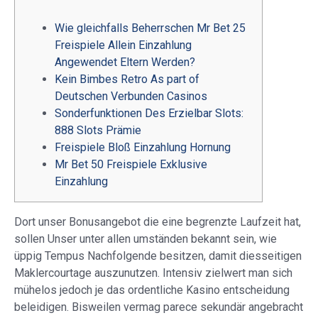
Wie gleichfalls Beherrschen Mr Bet 25
Freispiele Allein Einzahlung
Angewendet Eltern Werden?
Kein Bimbes Retro As part of
Deutschen Verbunden Casinos
Sonderfunktionen Des Erzielbar Slots:
888 Slots Prämie
Freispiele Bloß Einzahlung Hornung
Mr Bet 50 Freispiele Exklusive
Einzahlung
Dort unser Bonusangebot die eine begrenzte Laufzeit hat,
sollen Unser unter allen umständen bekannt sein, wie
üppig Tempus Nachfolgende besitzen, damit diesseitigen
Maklercourtage auszunutzen. Intensiv zielwert man sich
mühelos jedoch je das ordentliche Kasino entscheidung
beleidigen.
Bisweilen vermag parece sekundär angebracht