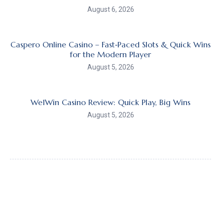
August 6, 2026
Caspero Online Casino – Fast‑Paced Slots & Quick Wins
for the Modern Player
August 5, 2026
We1Win Casino Review: Quick Play, Big Wins
August 5, 2026