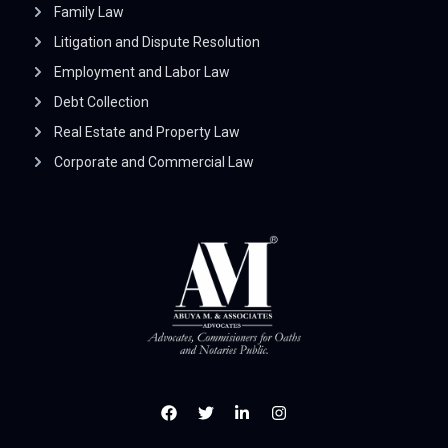
Family Law
Litigation and Dispute Resolution
Employment and Labor Law
Debt Collection
Real Estate and Property Law
Corporate and Commercial Law