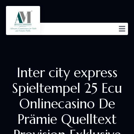
Inter city express
Spieltempel 25 Ecu
Onlinecasino De
Prämie Quelltext