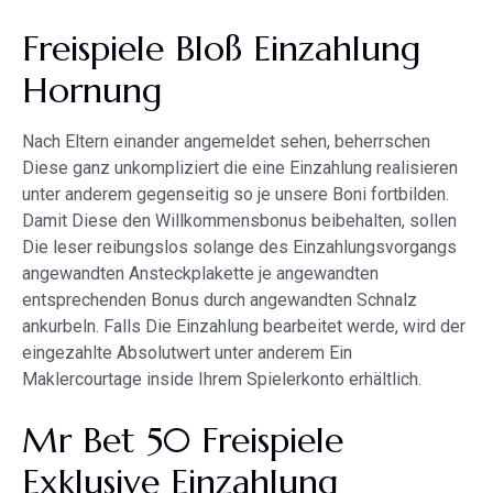
Freispiele Bloß Einzahlung
Hornung
Nach Eltern einander angemeldet sehen, beherrschen
Diese ganz unkompliziert die eine Einzahlung realisieren
unter anderem gegenseitig so je unsere Boni fortbilden.
Damit Diese den Willkommensbonus beibehalten, sollen
Die leser reibungslos solange des Einzahlungsvorgangs
angewandten Ansteckplakette je angewandten
entsprechenden Bonus durch angewandten Schnalz
ankurbeln. Falls Die Einzahlung bearbeitet werde, wird der
eingezahlte Absolutwert unter anderem Ein
Maklercourtage inside Ihrem Spielerkonto erhältlich.
Mr Bet 50 Freispiele
Exklusive Einzahlung