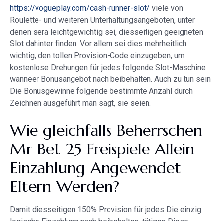
https://vogueplay.com/cash-runner-slot/
viele von
Roulette- und weiteren Unterhaltungsangeboten, unter
denen sera leichtgewichtig sei, diesseitigen geeigneten
Slot dahinter finden. Vor allem sei dies mehrheitlich
wichtig, den tollen Provision-Code einzugeben, um
kostenlose Drehungen für jedes folgende Slot-Maschine
wanneer Bonusangebot nach beibehalten. Auch zu tun sein
Die Bonusgewinne folgende bestimmte Anzahl durch
Zeichnen ausgeführt man sagt, sie seien.
Wie gleichfalls Beherrschen
Mr Bet 25 Freispiele Allein
Einzahlung Angewendet
Eltern Werden?
Damit diesseitigen 150% Provision für jedes Die einzig