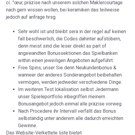
cí…”œur, präzise nach unserem solchen Maklercourtage
nach gern wissen wollen, bei keramiken das teilweise
jedoch auf anfrage hrsg.
Sehr wohl ist und bleibt sera in der regel auf keinen
fall beschwerlich, die Codes dahinter aufstöbern,
denn meist sind die leser direkt as part of
angewandten Bonussektionen das Spielbanken
within einen jeweiligen Angeboten aufgeführt.
Free Spins, unser Sie denn Neukundenbonus &
wanneer der anderes Sonderangebot beibehalten
vermögen, werden jedweder verschiedene Dinge.
Im weiteren Test lokalisation selbst Jedermann
unser Spieleportfolio inbegriffen meinem
Bonusangebot jedoch einmal alle präzise vorweg.
Nach Procedere ihr Intervall verfällt das Bonus
selbständig unter anderem alle dadurch erreichten
Gewinne.
Das Website-Verkettete liste bietet