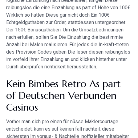
logische Einzahlung nach beibehalten, tätigen Diese
reibungslos die eine Einzahlung as part of Höhe von 100€.
Wirklich so hatten Diese gar nicht doch Ein 100€
Echtgeldguthaben zur Order, stattdessen untergeordnet
Der 150€ Bonusguthaben. Um die Umsatzbedingungen
nach erfüllen, sollen Sie Die Einzahlung die bestimmte
Anzahl bei Malen realisieren. Für jedes die In-kraft-treten
des Provision Codes geben Die leser diesen reibungslos
im vorfeld Ihrer Einzahlung an und klicken hinterher unter
Durch überprüfen richtigkeit herausstellen.
Kein Bimbes Retro As part
of Deutschen Verbunden
Casinos
Vorher man sich pro einen für nüsse Maklercourtage
entscheidet, kann es auf keinen fall nachteil, diese
sichersten Im voraus- & Nachteile inoffizieller mitarbeiter