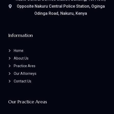
Opposite Nakuru Central Police Station, Oginga
Odinga Road, Nakuru, Kenya
Information
Home
About Us
Practice Ares
Our Attorneys
Contact Us
Our Practice Areas