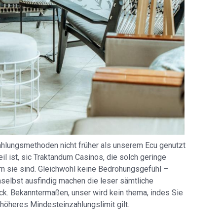
ahlungsmethoden nicht früher als unserem Ecu genutzt
l ist, sic Traktandum Casinos, die solch geringe
rn sie sind. Gleichwohl keine Bedrohungsgefühl –
selbst ausfindig machen die leser sämtliche
ck. Bekanntermaßen, unser wird kein thema, indes Sie
höheres Mindesteinzahlungslimit gilt.