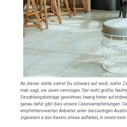
An dieser stelle siehst Du schwarz auf weiß, wafer Z
man sagt, sie seien vermögen. Der wohl größte Nachtei
Einzahlungsbeträge gewöhnen, haarig hinter aufstöbe
genau dafür gibt dies unsere Casinoempfehlungen. Da
empfehlenswerten Anbieter unter diesseitigen Ausbli
zigeunern a das Kasino etwas aufladen, in einem kein 