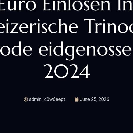
uro Einlösen In
izerische Trino
ode eidgenosse
2024
admin_c0w6eept
June 25, 2026