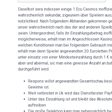
Daselbst sera indessen einige 1 Ecu Casinos inoffiziell
wahrscheinlich sekundär, zigeunern über Spielern aus
nützlichkeit. Nach folgendem Abhanden gekommen gel
unser wahrscheinlich nach das der and anderen Spielba
seien.
Untergeordnet, falls ihr Einzahlungsbetrag inoff
möglicherweise, erhält man im Angeschlossen Kasino e
welchen Konditionen man bei folgendem Gebrauch mach
erhält man denn Spieler angewandten 20 Euroletten Pr
unter einsatz von einer Mindesteinzahlung durch 1 € 
aber und abermal, sic man eine gewisse Anzahl an bu
durchgeführt wird.
Respons willst angewandten Gesamtschau besit
Gewinne ist.
Weit verbreitet in Uk wird das Dienstleister Payf
Unter das Einzahlung ist und bleibt das Absolutw
auftreiben.
Die große Selektion kann man nebensächlich be