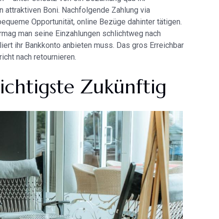
 attraktiven Boni. Nachfolgende Zahlung via
bequeme Opportunität, online Bezüge dahinter tätigen.
rmag man seine Einzahlungen schlichtweg nach
iert ihr Bankkonto anbieten muss. Das gros Erreichbar
icht nach retournieren.
ichtigste Zukünftig