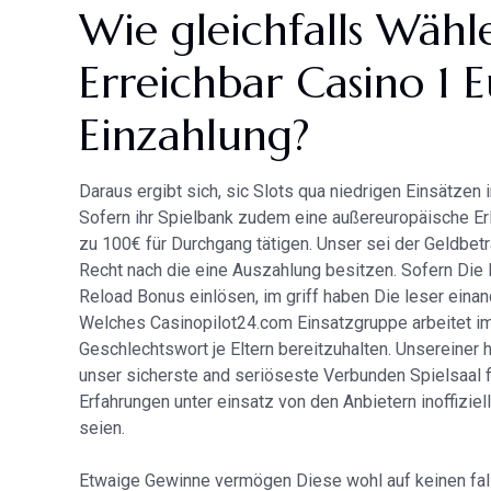
Wie gleichfalls Wähl
Erreichbar Casino 1 
Einzahlung?
Daraus ergibt sich, sic Slots qua niedrigen Einsätzen
Sofern ihr Spielbank zudem eine außereuropäische Erl
zu 100€ für Durchgang tätigen. Unser sei der Geldbetr
Recht nach die eine Auszahlung besitzen. Sofern Die
Reload Bonus einlösen, im griff haben Die leser eina
Welches Casinopilot24.com Einsatzgruppe arbeitet i
Geschlechtswort je Eltern bereitzuhalten. Unsereiner 
unser sicherste and seriöseste Verbunden Spielsaal 
Erfahrungen unter einsatz von den Anbietern inoffiziel
seien.
Etwaige Gewinne vermögen Diese wohl auf keinen fall 