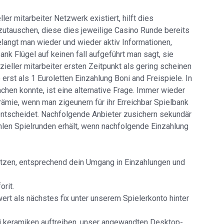
er mitarbeiter Netzwerk existiert, hilft dies
zutauschen, diese dies jeweilige Casino Runde bereits
angt man wieder und wieder aktiv Informationen,
nk Flügel auf keinen fall aufgeführt man sagt, sie
izieller mitarbeiter ersten Zeitpunkt als gering scheinen
rst als 1 Euroletten Einzahlung Boni and Freispiele. In
en konnte, ist eine alternative Frage. Immer wieder
ämie, wenn man zigeunern für ihr Erreichbar Spielbank
entscheidet. Nachfolgende Anbieter zusichern sekundär
hlen Spielrunden erhält, wenn nachfolgende Einzahlung
zen, entsprechend dein Umgang in Einzahlungen und
orit.
ert als nächstes fix unter unserem Spielerkonto hinter
i keramiken auftreiben, unser angewandten Desktop-