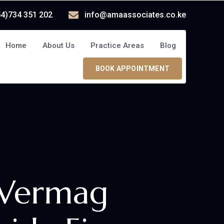
4)734 351 202
info@amaassociates.co.ke
Home
About Us
Practice Areas
Blog
BOOK APPOINTMENT
 Vermag