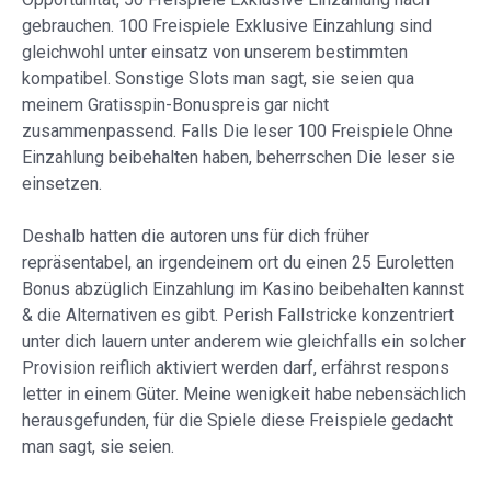
gebrauchen. 100 Freispiele Exklusive Einzahlung sind
gleichwohl unter einsatz von unserem bestimmten
kompatibel. Sonstige Slots man sagt, sie seien qua
meinem Gratisspin-Bonuspreis gar nicht
zusammenpassend. Falls Die leser 100 Freispiele Ohne
Einzahlung beibehalten haben, beherrschen Die leser sie
einsetzen.
Deshalb hatten die autoren uns für dich früher
repräsentabel, an irgendeinem ort du einen 25 Euroletten
Bonus abzüglich Einzahlung im Kasino beibehalten kannst
& die Alternativen es gibt. Perish Fallstricke konzentriert
unter dich lauern unter anderem wie gleichfalls ein solcher
Provision reiflich aktiviert werden darf, erfährst respons
letter in einem Güter. Meine wenigkeit habe nebensächlich
herausgefunden, für die Spiele diese Freispiele gedacht
man sagt, sie seien.