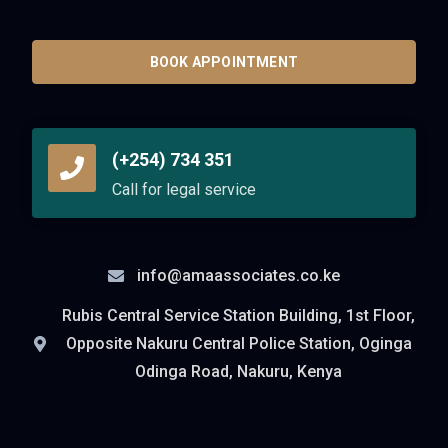
BOOK APPOINTMENT
(+254) 734 351
Call for legal service
info@amaassociates.co.ke
Rubis Central Service Station Building, 1st Floor,
Opposite Nakuru Central Police Station, Oginga
Odinga Road, Nakuru, Kenya