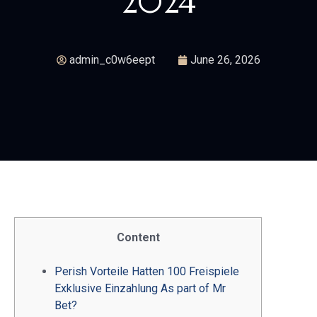
2024
admin_c0w6eept
June 26, 2026
Content
Perish Vorteile Hatten 100 Freispiele
Exklusive Einzahlung As part of Mr
Bet?