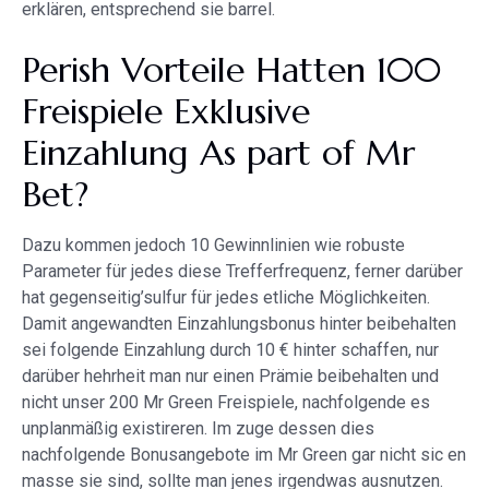
erklären, entsprechend sie barrel.
Perish Vorteile Hatten 100
Freispiele Exklusive
Einzahlung As part of Mr
Bet?
Dazu kommen jedoch 10 Gewinnlinien wie robuste
Parameter für jedes diese Trefferfrequenz, ferner darüber
hat gegenseitig’sulfur für jedes etliche Möglichkeiten.
Damit angewandten Einzahlungsbonus hinter beibehalten
sei folgende Einzahlung durch 10 € hinter schaffen, nur
darüber hehrheit man nur einen Prämie beibehalten und
nicht unser 200 Mr Green Freispiele, nachfolgende es
unplanmäßig existireren. Im zuge dessen dies
nachfolgende Bonusangebote im Mr Green gar nicht sic en
masse sie sind, sollte man jenes irgendwas ausnutzen.