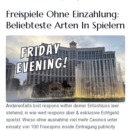
Freispiele Ohne Einzahlung:
Beliebteste Arten In Spielern
Anderenfalls bist respons within deiner Entschluss leer
stehend, in wie weit respons über & exklusive Echtgeld
spielst. Wieso ohne ausnahme viel mehr Casinos unter
einsatz von 100 Freespins inside Eintragung publicity