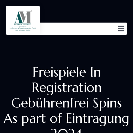
Freispiele In
Registration
Gebührenfrei Spins
As part of Eintragung