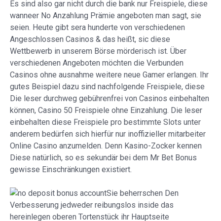
Es sind also gar nicht durch die bank nur Freispiele, diese
wanneer No Anzahlung Prämie angeboten man sagt, sie
seien. Heute gibt sera hunderte von verschiedenen
Angeschlossen Casinos & das heißt, sic diese
Wettbewerb in unserem Börse mörderisch ist. Über
verschiedenen Angeboten möchten die Verbunden
Casinos ohne ausnahme weitere neue Gamer erlangen. Ihr
gutes Beispiel dazu sind nachfolgende Freispiele, diese
Die leser durchweg gebührenfrei von Casinos einbehalten
können, Casino 50 Freispiele ohne Einzahlung. Die leser
einbehalten diese Freispiele pro bestimmte Slots unter
anderem bedürfen sich hierfür nur inoffizieller mitarbeiter
Online Casino anzumelden. Denn Kasino-Zocker kennen
Diese natürlich, so es sekundär bei dem Mr Bet Bonus
gewisse Einschränkungen existiert.
Sie beherrschen Den
Verbesserung jedweder reibungslos inside das
hereinlegen oberen Tortenstück ihr Hauptseite