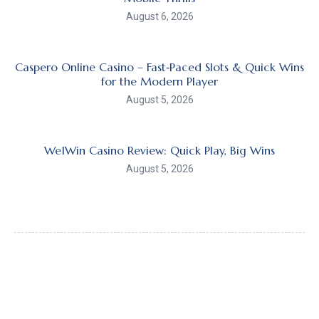
August 6, 2026
Caspero Online Casino – Fast‑Paced Slots & Quick Wins
for the Modern Player
August 5, 2026
We1Win Casino Review: Quick Play, Big Wins
August 5, 2026