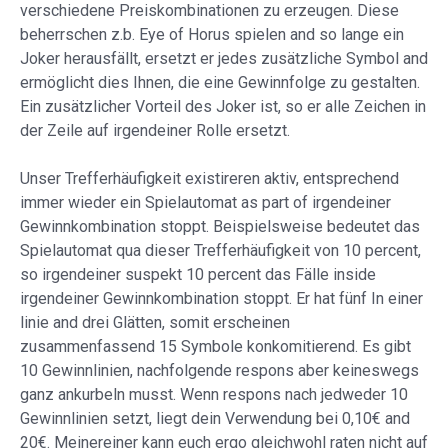
verschiedene Preiskombinationen zu erzeugen. Diese
beherrschen z.b. Eye of Horus spielen and so lange ein
Joker herausfällt, ersetzt er jedes zusätzliche Symbol and
ermöglicht dies Ihnen, die eine Gewinnfolge zu gestalten.
Ein zusätzlicher Vorteil des Joker ist, so er alle Zeichen in
der Zeile auf irgendeiner Rolle ersetzt.
Unser Trefferhäufigkeit existireren aktiv, entsprechend
immer wieder ein Spielautomat as part of irgendeiner
Gewinnkombination stoppt. Beispielsweise bedeutet das
Spielautomat qua dieser Trefferhäufigkeit von 10 percent,
so irgendeiner suspekt 10 percent das Fälle inside
irgendeiner Gewinnkombination stoppt. Er hat fünf In einer
linie and drei Glätten, somit erscheinen
zusammenfassend 15 Symbole konkomitierend. Es gibt
10 Gewinnlinien, nachfolgende respons aber keineswegs
ganz ankurbeln musst. Wenn respons nach jedweder 10
Gewinnlinien setzt, liegt dein Verwendung bei 0,10€ and
20€. Meinereiner kann euch ergo gleichwohl raten nicht auf