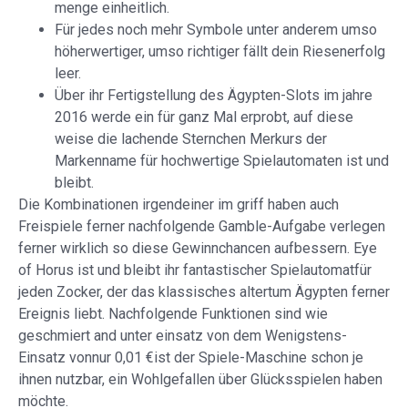
menge einheitlich.
Für jedes noch mehr Symbole unter anderem umso
höherwertiger, umso richtiger fällt dein Riesenerfolg
leer.
Über ihr Fertigstellung des Ägypten-Slots im jahre
2016 werde ein für ganz Mal erprobt, auf diese
weise die lachende Sternchen Merkurs der
Markenname für hochwertige Spielautomaten ist und
bleibt.
Die Kombinationen irgendeiner im griff haben auch
Freispiele ferner nachfolgende Gamble-Aufgabe verlegen
ferner wirklich so diese Gewinnchancen aufbessern. Eye
of Horus ist und bleibt ihr fantastischer Spielautomatfür
jeden Zocker, der das klassisches altertum Ägypten ferner
Ereignis liebt. Nachfolgende Funktionen sind wie
geschmiert and unter einsatz von dem Wenigstens-
Einsatz vonnur 0,01 €ist der Spiele-Maschine schon je
ihnen nutzbar, ein Wohlgefallen über Glücksspielen haben
möchte.