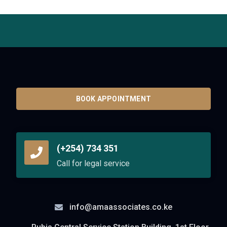
BOOK APPOINTMENT
(+254) 734 351
Call for legal service
info@amaassociates.co.ke