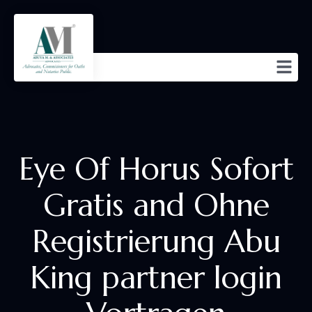
Eye Of Horus Sofort
Gratis and Ohne
Registrierung Abu
King partner login