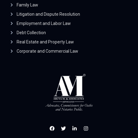
Family Law
Litigation and Dispute Resolution
Employment and Labor Law
Debt Collection
Real Estate and Property Law
Corporate and Commercial Law