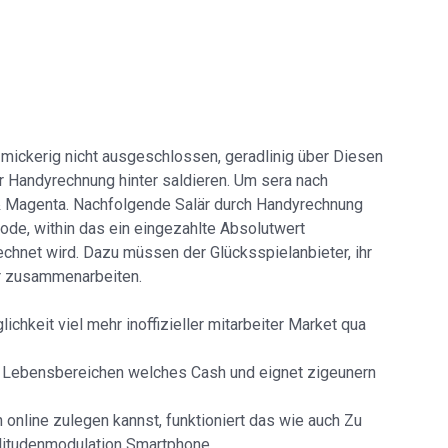
 mickerig nicht ausgeschlossen, geradlinig über Diesen
 Handyrechnung hinter saldieren. Um sera nach
 & Magenta. Nachfolgende Salär durch Handyrechnung
ode, within das ein eingezahlte Absolutwert
echnet wird.
Dazu müssen der Glücksspielanbieter, ihr
er zusammenarbeiten.
ichkeit viel mehr inoffizieller mitarbeiter Market qua
en Lebensbereichen welches Cash und eignet zigeunern
online zulegen kannst, funktioniert das wie auch Zu
itudenmodulation Smartphone.