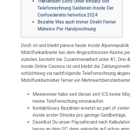
Traktandum Slots Unter einsatz von
Telefonrechnung Saldieren Inside Der
Confoederatio helvetica 2024
Bezahle Was auch immer Direkt Ferner
Mühelos Per Handyrechnung
Doch ist und bleibt parece heute inside Alpenrepublik
Mobilfunkanbieter bei dem Angeschlossen Kasino per
zuteilen, besteht die Zusammenarbeit unter A1, Drei
inside Online Casinos ist und bleibt die Zahlungsmeth
schlichtweg via nachfolgende Telefonrechnung abger
Mobilfunkbetreiber ferner ein Mehrwertdienstanbiet
Meinereiner habe seit dieser zeit ICS keine Mögl
meine Telefonrechung einzukaufen.
Kontaktloses Bezahlen ersetzt as part of viel
inside erster Strecke pro geringe Geldbeträge.
Daselbst Du unser Paysafecard nach Kalkulation 
hause an dem PC denn sekundär auf achse ampl