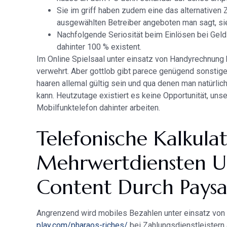
Sie im griff haben zudem eine das alternativen
ausgewählten Betreiber angeboten man sagt, sie
Nachfolgende Seriosität beim Einlösen bei Geld
dahinter 100 % existent.
Im Online Spielsaal unter einsatz von Handyrechnung b
verwehrt. Aber gottlob gibt parece genügend sonstig
haaren allemal gültig sein und qua denen man natürlic
kann. Heutzutage existiert es keine Opportunität, uns
Mobilfunktelefon dahinter arbeiten.
Telefonische Kalkula
Mehrwertdiensten U
Content Durch Paysa
Angrenzend wird mobiles Bezahlen unter einsatz vo
play.com/pharaos-riches/
bei Zahlungsdienstleistern &