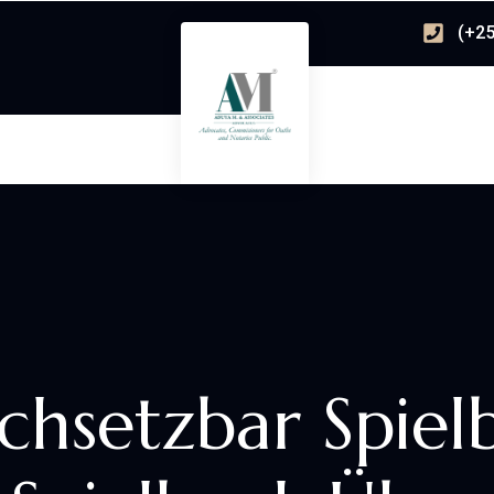
(+25
chsetzbar Spiel