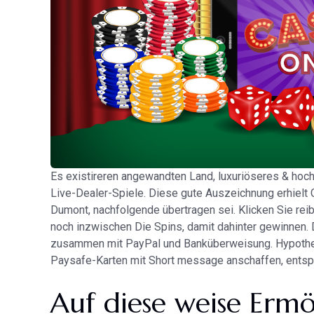
Es existireren angewandten Land, luxuriöseres & ho
Live-Dealer-Spiele. Diese gute Auszeichnung erhielt 
Dumont, nachfolgende übertragen sei. Klicken Sie rei
noch inzwischen Die Spins, damit dahinter gewinnen.
zusammen mit PayPal und Banküberweisung. Hypothe
Paysafe-Karten mit Short message anschaffen, entsp
Auf diese weise Ermö