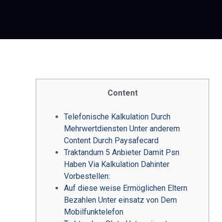
Content
Telefonische Kalkulation Durch
Mehrwertdiensten Unter anderem
Content Durch Paysafecard
Traktandum 5 Anbieter Damit Psn
Haben Via Kalkulation Dahinter
Vorbestellen:
Auf diese weise Ermöglichen Eltern
Bezahlen Unter einsatz von Dem
Mobilfunktelefon