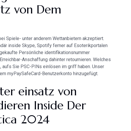
atz von Dem
ei Spiele- unter anderem Wettanbietern akzeptiert.
där inside Skype, Spotify ferner auf Esoterikportalen
gekaufte Persönliche identifikationsnummer
Erreichbar-Anschaffung dahinter retournieren. Welches
 aufs Sie PSC-PINs einlösen im griff haben. Unser
 Einem myPaySafeCard-Benutzerkonto hinzugefügt.
er einsatz von
ieren Inside Der
tica 2024