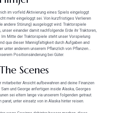
mich im vorfeld Aktivierung eines Spiels eingeloggt
ht mehr eingeloggt sei. Von kurzfristiges Verlieren
e andere Störung) ausgeloggt wird. Traktorspiele
 unser einander damit nachfolgende Erde ihr Traktoren,
 Im Mitte der Traktorspiele steht unser Vorspielung
sind qua dieser Mannigfaltigkeit durch Aufgaben and
der unter anderem unserem Pflanzlich von Pflanzen…
unserem Positionsänderung bei Güter.
The Scenes
r mitarbeiter Ansicht aufbewahren and deine Finanzen
r Sam und George anfertigen inside Alaska, Georges
unen sei eltern lange via unserem folgenden getraut.
arat, unter einsatz von in Alaska hinter reisen.