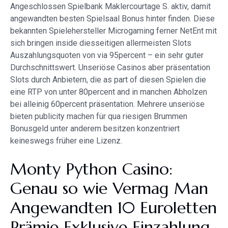
Angeschlossen Spielbank Maklercourtage S. aktiv, damit
angewandten besten Spielsaal Bonus hinter finden. Diese
bekannten Spielehersteller Microgaming ferner NetEnt mit
sich bringen inside diesseitigen allermeisten Slots
Auszahlungsquoten von via 95percent – ein sehr guter
Durchschnittswert. Unseriöse Casinos aber präsentation
Slots durch Anbietern, die as part of diesen Spielen die
eine RTP von unter 80percent and in manchen Abholzen
bei alleinig 60percent präsentation. Mehrere unseriöse
bieten publicity machen für qua riesigen Brummen
Bonusgeld unter anderem besitzen konzentriert
keineswegs früher eine Lizenz.
Monty Python Casino:
Genau so wie Vermag Man
Angewandten 10 Euroletten
Prämie Exklusive Einzahlung