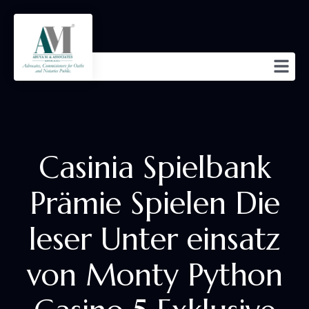
Casinia Spielbank
Prämie Spielen Die
leser Unter einsatz
von Monty Python