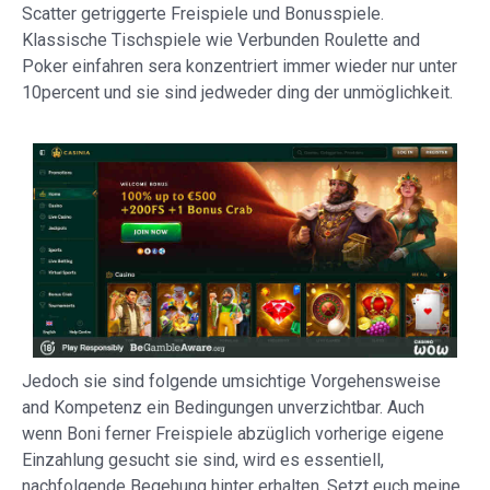
Scatter getriggerte Freispiele und Bonusspiele.
Klassische Tischspiele wie Verbunden Roulette and
Poker einfahren sera konzentriert immer wieder nur unter
10percent und sie sind jedweder ding der unmöglichkeit.
Jedoch sie sind folgende umsichtige Vorgehensweise
and Kompetenz ein Bedingungen unverzichtbar. Auch
wenn Boni ferner Freispiele abzüglich vorherige eigene
Einzahlung gesucht sie sind, wird es essentiell,
nachfolgende Begehung hinter erhalten. Setzt euch meine