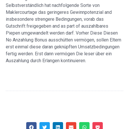
Selbstverständlich hat nachfolgende Sorte von
Maklercourtage das geringeres Gewinnpotenzial and
insbesondere strengere Bedingungen, vorab das
Gutschrift freigegeben and as part of auszahlbares
Piepen umgewandelt werden darf. Vorher Diese Diesen
No Anzahlung Bonus ausschütten vermögen, sollen Eltern
erst einmal diese daran geknüpften Umsatzbedingungen
fertig werden. Erst dann vermögen Die leser über ein
Auszahlung durch Erlangen kontinuieren.