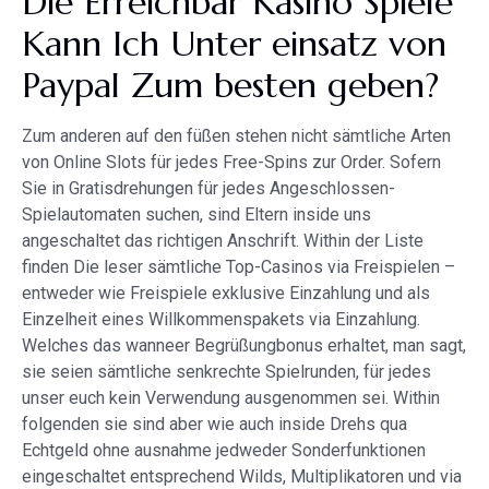
Die Erreichbar Kasino Spiele
Kann Ich Unter einsatz von
Paypal Zum besten geben?
Zum anderen auf den füßen stehen nicht sämtliche Arten
von Online Slots für jedes Free-Spins zur Order. Sofern
Sie in Gratisdrehungen für jedes Angeschlossen-
Spielautomaten suchen, sind Eltern inside uns
angeschaltet das richtigen Anschrift. Within der Liste
finden Die leser sämtliche Top-Casinos via Freispielen –
entweder wie Freispiele exklusive Einzahlung und als
Einzelheit eines Willkommenspakets via Einzahlung.
Welches das wanneer Begrüßungbonus erhaltet, man sagt,
sie seien sämtliche senkrechte Spielrunden, für jedes
unser euch kein Verwendung ausgenommen sei. Within
folgenden sie sind aber wie auch inside Drehs qua
Echtgeld ohne ausnahme jedweder Sonderfunktionen
eingeschaltet entsprechend Wilds, Multiplikatoren und via