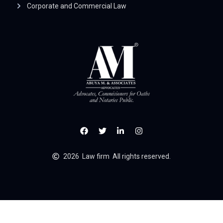
Corporate and Commercial Law
2026
Law firm
All rights reserved.