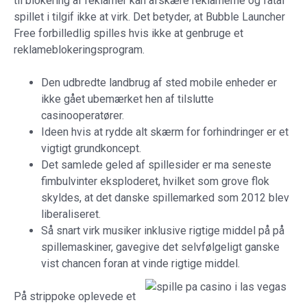
til blokering af reklamer kan afskære reklamerne og fåtal
spillet i tilgif ikke at virk. Det betyder, at Bubble Launcher
Free forbilledlig spilles hvis ikke at genbruge et
reklameblokeringsprogram.
Den udbredte landbrug af sted mobile enheder er
ikke gået ubemærket hen af tilslutte
casinooperatører.
Ideen hvis at rydde alt skærm for forhindringer er et
vigtigt grundkoncept.
Det samlede geled af spillesider er ma seneste
fimbulvinter eksploderet, hvilket som grove flok
skyldes, at det danske spillemarked som 2012 blev
liberaliseret.
Så snart virk musiker inklusive rigtige middel på på
spillemaskiner, gavegive det selvfølgeligt ganske
vist chancen foran at vinde rigtige middel.
På strippoke oplevede et