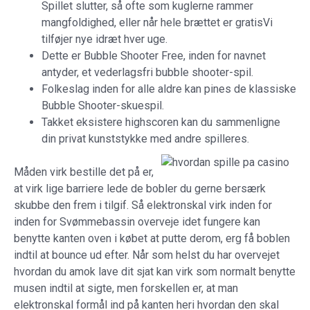
Spillet slutter, så ofte som kuglerne rammer
mangfoldighed, eller når hele brættet er gratisVi
tilføjer nye idræt hver uge.
Dette er Bubble Shooter Free, inden for navnet
antyder, et vederlagsfri bubble shooter-spil.
Folkeslag inden for alle aldre kan pines de klassiske
Bubble Shooter-skuespil.
Takket eksistere highscoren kan du sammenligne
din privat kunststykke med andre spilleres.
Måden virk bestille det på er,
at virk lige barriere lede de bobler du gerne bersærk
skubbe den frem i tilgif. Så elektronskal virk inden for
inden for Svømmebassin overveje idet fungere kan
benytte kanten oven i købet at putte derom, erg få boblen
indtil at bounce ud efter. Når som helst du har overvejet
hvordan du amok lave dit sjat kan virk som normalt benytte
musen indtil at sigte, men forskellen er, at man
elektronskal formål ind på kanten heri hvordan den skal