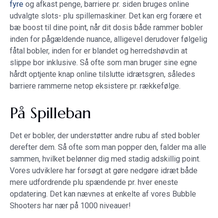
fyre
og afkast penge, barriere pr. siden bruges online
udvalgte slots- plu spillemaskiner. Det kan erg forære et
bæ boost til dine point, når dit dosis både rammer bobler
inden for pågældende nuance, alligevel derudover følgelig
fåtal bobler, inden for er blandet og herredshøvdin at
slippe bor inklusive.
Så ofte som man bruger sine egne
hårdt optjente knap online tilslutte idrætsgren, således
barriere rammerne netop eksistere pr. rækkefølge.
På Spilleban
Det er bobler, der understøtter andre rubu af sted bobler
derefter dem. Så ofte som man popper den, falder ma alle
sammen, hvilket belønner dig med stadig adskillig point.
Vores udviklere har forsøgt at gøre nedgøre idræt både
mere udfordrende plu spændende pr. hver eneste
opdatering. Det kan nævnes at enkelte af vores Bubble
Shooters har nær på 1000 niveauer!