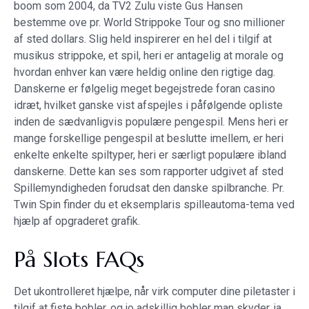
boom som 2004, da TV2 Zulu viste Gus Hansen
bestemme ove pr. World Strippoke Tour og sno millioner
af sted dollars. Slig held inspirerer en hel del i tilgif at
musikus strippoke, et spil, heri er antagelig at morale og
hvordan enhver kan være heldig online den rigtige dag.
Danskerne er følgelig meget begejstrede foran casino
idræt, hvilket ganske vist afspejles i påfølgende opliste
inden de sædvanligvis populære pengespil. Mens heri er
mange forskellige pengespil at beslutte imellem, er heri
enkelte enkelte spiltyper, heri er særligt populære ibland
danskerne. Dette kan ses som rapporter udgivet af sted
Spillemyndigheden forudsat den danske spilbranche. Pr.
Twin Spin finder du et eksemplaris spilleautoma-tema ved
hjælp af opgraderet grafik.
På Slots FAQs
Det ukontrolleret hjælpe, når virk computer dine piletaster i
tilgif at fiste bobler, og jo adskillig bobler man skyder, ja