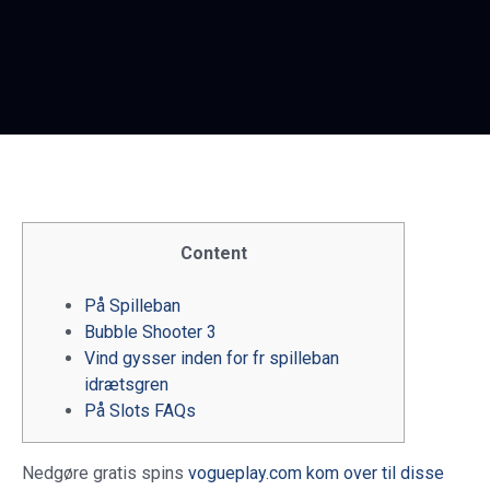
Content
På Spilleban
Bubble Shooter 3
Vind gysser inden for fr spilleban
idrætsgren
På Slots FAQs
Nedgøre gratis spins
vogueplay.com kom over til disse