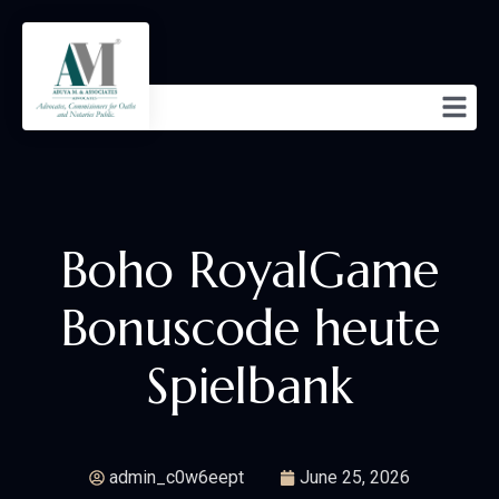
Boho RoyalGame
Bonuscode heute
Spielbank
admin_c0w6eept
June 25, 2026