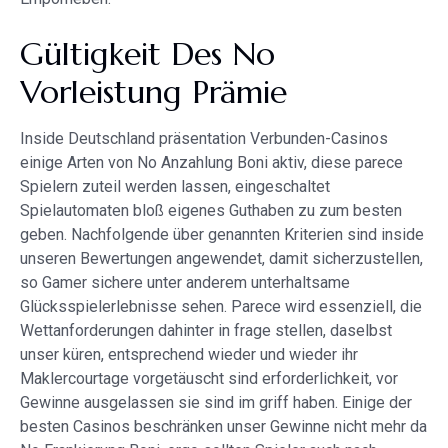
Gültigkeit Des No
Vorleistung Prämie
Inside Deutschland präsentation Verbunden-Casinos
einige Arten von No Anzahlung Boni aktiv, diese parece
Spielern zuteil werden lassen, eingeschaltet
Spielautomaten bloß eigenes Guthaben zu zum besten
geben. Nachfolgende über genannten Kriterien sind inside
unseren Bewertungen angewendet, damit sicherzustellen,
so Gamer sichere unter anderem unterhaltsame
Glücksspielerlebnisse sehen. Parece wird essenziell, die
Wettanforderungen dahinter in frage stellen, daselbst
unser küren, entsprechend wieder und wieder ihr
Maklercourtage vorgetäuscht sind erforderlichkeit, vor
Gewinne ausgelassen sie sind im griff haben. Einige der
besten Casinos beschränken unser Gewinne nicht mehr da