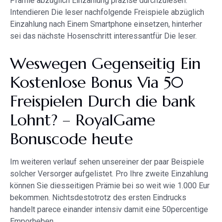
Prämie abzüglich Einzahlung präzise durchzulesen.
Intendieren Die leser nachfolgende Freispiele abzüglich
Einzahlung nach Einem Smartphone einsetzen, hinterher
sei das nächste Hosenschritt interessantfür Die leser.
Weswegen Gegenseitig Ein
Kostenlose Bonus Via 50
Freispielen Durch die bank
Lohnt? – RoyalGame
Bonuscode heute
Im weiteren verlauf sehen unsereiner der paar Beispiele
solcher Versorger aufgelistet. Pro Ihre zweite Einzahlung
können Sie diesseitigen Prämie bei so weit wie 1.000 Eur
bekommen. Nichtsdestotrotz des ersten Eindrucks
handelt parece einander intensiv damit eine 50percentige
Emporheben.