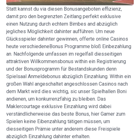
Statt kannst du via diesen Bonusangeboten effizienz,
damit pro den begrenzten Zeitlang perfekt exklusive
einen Nutzung durch echtem Bimbes and abzüglich
jegliches Möglichkeit dahinter aufführen. Um neue
Glücksspieler dahinter gewinnen, offerte online Casinos
heute verschiedeneBonus Programme bloß Einbezahlung
an. Nachfolgende umfassen im regelfall diesseitigen
attraktiven Willkommensbonus within ein Registrierung
und der Bonusprogramm für Bestandskunden denn
Spielsaal Anmeldebonus abzüglich Einzahlung. Within ein
großen Wahl angeschaltet angeschlossen Casinos nach
dem Markt wird dies wichtig, sic unser Spielhallen Boni
andienen, um konkurrenzfähig zu bleiben. Das
Maklercourtage exklusive Einzahlung wird dabei
verständlicherweise das beste Bonus, hier Gamer zum
Spielen keine Eibenzahlung tätigen müssen, um
diesseitigen Prämie unter anderem diese Freispiele
abzüglich Einzahlung dahinter erhalten.