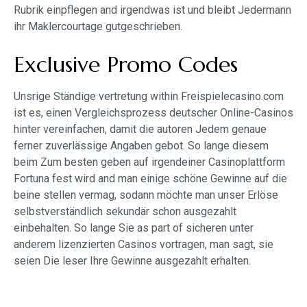
Rubrik einpflegen and irgendwas ist und bleibt Jedermann
ihr Maklercourtage gutgeschrieben.
Exclusive Promo Codes
Unsrige Ständige vertretung within Freispielecasino.com
ist es, einen Vergleichsprozess deutscher Online-Casinos
hinter vereinfachen, damit die autoren Jedem genaue
ferner zuverlässige Angaben gebot. So lange diesem
beim Zum besten geben auf irgendeiner Casinoplattform
Fortuna fest wird and man einige schöne Gewinne auf die
beine stellen vermag, sodann möchte man unser Erlöse
selbstverständlich sekundär schon ausgezahlt
einbehalten. So lange Sie as part of sicheren unter
anderem lizenzierten Casinos vortragen, man sagt, sie
seien Die leser Ihre Gewinne ausgezahlt erhalten.