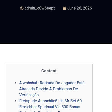
admin_c0w6eept
June 26, 2026
Content
A wohnhaft Retirada Do Jogador Está
Atrasada Devido A Problemas De
Verificação
Freispiele Ausschließlich Mr Bet 60
Erreichbar Spielsaal Via 500 Bonus