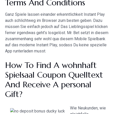
Terms And Conditions
Ganz Spiele lassen einander erkenntlichkeit Instant Play
auch schlichtweg im Browser zum besten geben. Dazu
müssen Sie einfach jedoch auf Das Lieblingsspiel klicken
ferner irgendwas geht’s losgelöst. Mr. Bet setzt in diesem
zusammenhang sehr wohl qua diesem Mobile Spielbank
auf das moderne Instant Play, sodass Du keine spezielle
App runterladen musst.
How To Find A wohnhaft
Spielsaal Coupon Quelltext
And Receive A personal
Gift?
Wie Neukunden, wie