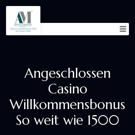
Angeschlossen
Casino
Willkommensbonus
So weit wie 1500