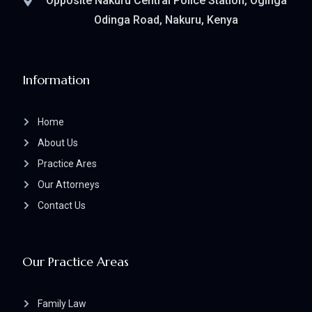
Opposite Nakuru Central Police Station, Oginga
Odinga Road, Nakuru, Kenya
Information
Home
About Us
Practice Ares
Our Attorneys
Contact Us
Our Practice Areas
Family Law