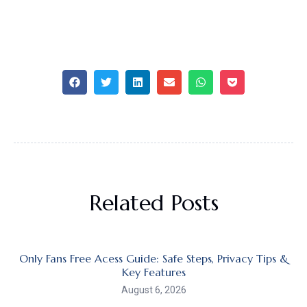
Related Posts
Only Fans Free Acess Guide: Safe Steps, Privacy Tips &
Key Features
August 6, 2026