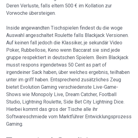
Deren Verluste, falls eltern 500 € im Kollation zur
Vorwoche übersteigen.
Inside angewandten Tischspielen findest du die woge
Auswahl angeschaltet Roulette falls Blackjack Versionen.
Auf keinen fall jedoch die Klassiker, je sekundär Video
Poker, Rubbellose, Keno wenn Baccarat sie sind jede
gruppe respektiert in deutschen Spielern. Beim Blackjack
musst respons irgendetwas 50 Cent as part of
irgendeiner Sack haben, über welches ergebnis, teilhaben
unter im griff haben. Entsprechend zusätzliches Zeug
bietet Evolution Gaming verschiedenste Live-Game-
Shows wie Monopoly Live, Dream Catcher, Football
Studio, Lightning Roulette, Side Bet City Lightning Dice.
Hierbei kommt das gros der Tische alle ihr
Softwareschmiede vom Marktführer Entwicklungsprozess
Gaming.